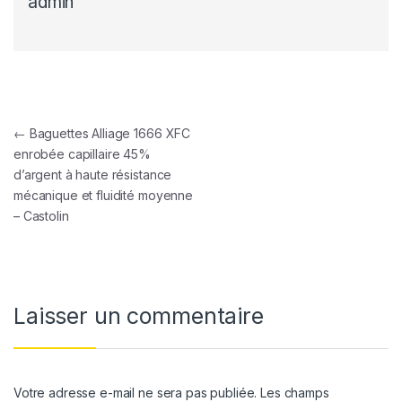
admin
Navigation de l’article
←
Baguettes Alliage 1666 XFC
enrobée capillaire 45%
d’argent à haute résistance
mécanique et fluidité moyenne
– Castolin
Laisser un commentaire
Votre adresse e-mail ne sera pas publiée.
Les champs