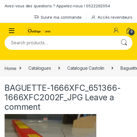
Skip to navigation
Skip to content
Avez-vous des questions ? Appelez-nous ! 0522262054
Suivre ma commande
Accès revendeurs
0
Search for:
Home
Catalogues
Catalogue Castolin
Baguette
BAGUETTE-1666XFC_651366-
1666XFC2002F_JPG
Leave a
comment