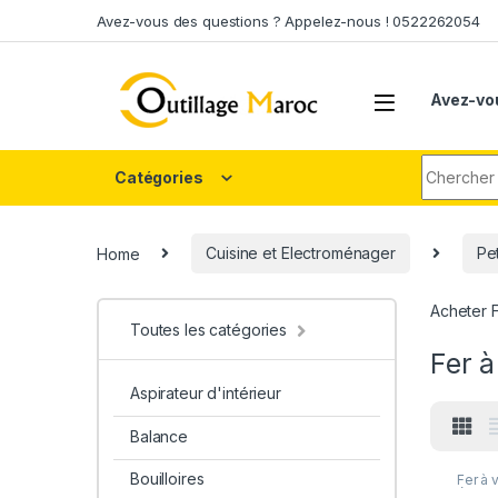
Skip to navigation
Skip to content
Avez-vous des questions ? Appelez-nous ! 0522262054
Avez-vo
Search fo
Catégories
Home
Cuisine et Electroménager
Pe
Acheter F
Toutes les catégories
Fer à
Aspirateur d'intérieur
Balance
Bouilloires
Fer à 
élect