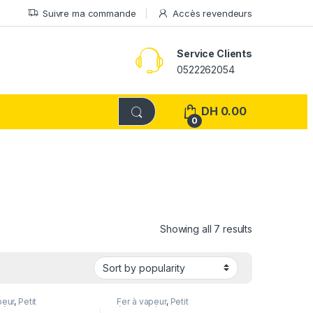
Suivre ma commande
Accès revendeurs
Service Clients
0522262054
DH
0.00
0
Showing all 7 results
peur
,
Petit
Fer à vapeur
,
Petit
ménager
électroménager