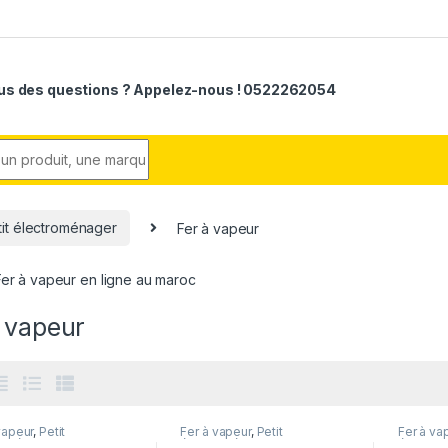
us des questions ? Appelez-nous ! 0522262054
r:
tit électroménager
Fer à vapeur
er à vapeur en ligne au maroc
 vapeur
vapeur
,
Petit
Fer à vapeur
,
Petit
Fer à va
roménager
électroménager
électro