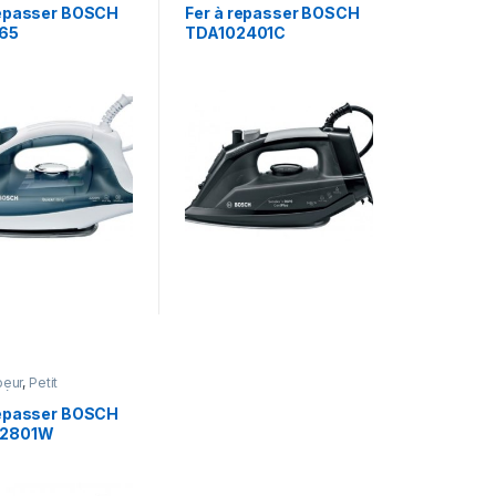
repasser BOSCH
Fer à repasser BOSCH
65
TDA102401C
peur
,
Petit
ménager
repasser BOSCH
2801W