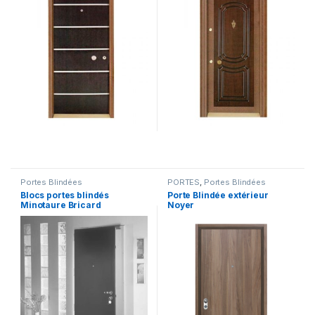
Portes Blindées
PORTES
,
Portes Blindées
Blocs portes blindés
Porte Blindée extérieur
Minotaure Bricard
Noyer