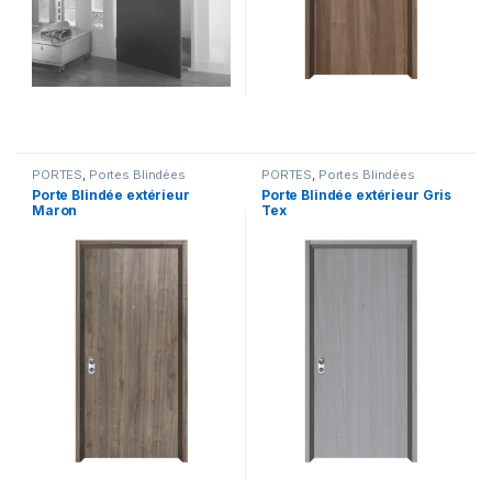
PORTES
,
Portes Blindées
PORTES
,
Portes Blindées
Porte Blindée extérieur
Porte Blindée extérieur Gris
Maron
Tex