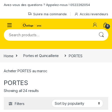
Skip to navigation
Skip to content
Avez-vous des questions ? Appelez-nous ! 0522262054
Suivre ma commande
Accès revendeurs
0
Search for:
Home
Portes et Quincaillerie
PORTES
Acheter PORTES au maroc
PORTES
Showing all 24 results
Filters