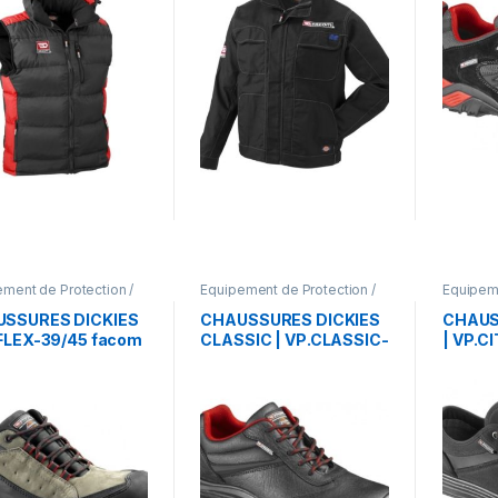
ment de Protection /
Equipement de Protection /
Equipeme
tements de travail
EPI
,
Vêtements de travail
EPI
,
Vête
SSURES DICKIES
CHAUSSURES DICKIES
CHAUS
.FLEX-39/45 facom
CLASSIC | VP.CLASSIC-
| VP.C
39/45 facom