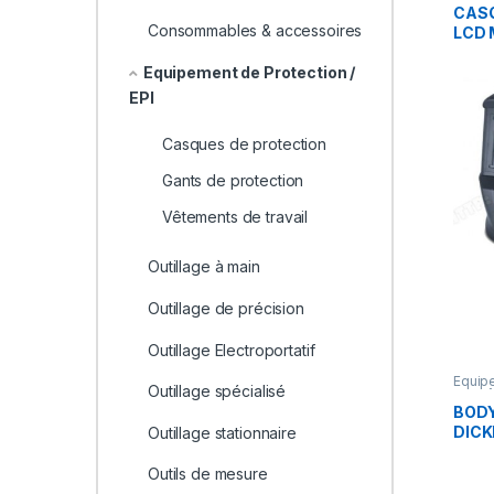
EPI
CASQ
Consommables & accessoires
LCD 
Equipement de Protection /
EPI
Casques de protection
Gants de protection
Vêtements de travail
Outillage à main
Outillage de précision
Outillage Electroportatif
Equipe
Outillage spécialisé
EPI
,
Vê
BOD
DICK
Outillage stationnaire
Outils de mesure