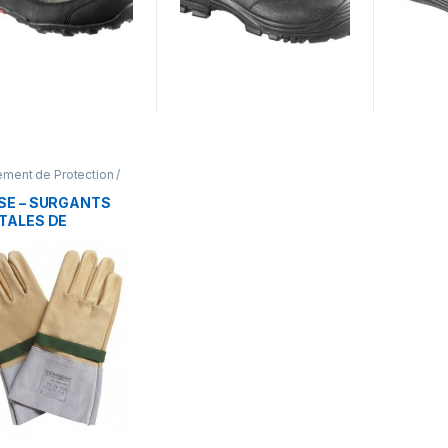
ment de Protection /
nts de protection
SE – SURGANTS
TALES DE
TECTION FACOM
10VSE