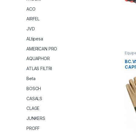
ACO
AIRFEL
JVD
ALtipesa
AMERICAN PRO
Equipe
EPI
,
Ga
AQUAPHOR
BC.V
CAPI
ATLAS FILTRI
PRO
BC.1
Beta
BOSCH
CASALS
CLAGE
JUNKERS
PROFF