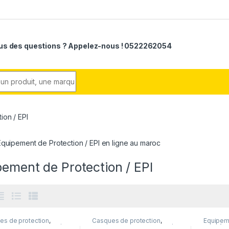
us des questions ? Appelez-nous ! 0522262054
r:
ion / EPI
quipement de Protection / EPI en ligne au maroc
ement de Protection / EPI
es de protection
,
Casques de protection
,
Equipeme
ment de Protection /
Equipement de Protection /
EPI
,
Vête