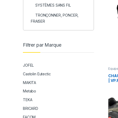
SYSTÈMES SANS FIL
TRONÇONNER, PONCER,
FRAISER
Filtrer par Marque
JOFEL
Equipe
EPI
,
Vê
Castolin Eutectic
CHAU
| VP
MAKITA
Metabo
TEKA
BRICARD
FACOM