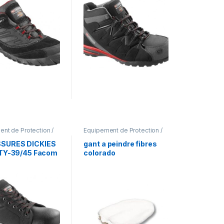
nt de Protection /
Equipement de Protection /
ments de travail
EPI
,
Gants de protection
SURES DICKIES
gant a peindre fibres
ITY-39/45 Facom
colorado