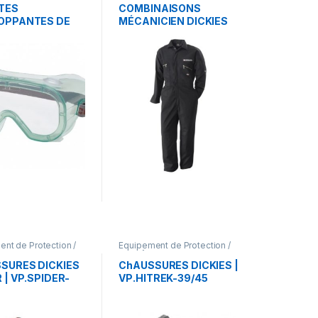
TES
COMBINAISONS
OPPANTES DE
MÉCANICIEN DICKIES
CTION FACOM
Facom VP.COMB
nt de Protection /
Equipement de Protection /
ments de travail
EPI
,
Vêtements de travail
SURES DICKIES
ChAUSSURES DICKIES |
 | VP.SPIDER-
VP.HITREK-39/45