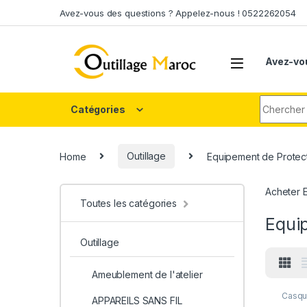
Skip to navigation
Skip to content
Avez-vous des questions ? Appelez-nous ! 0522262054
Avez-vo
Search fo
Catégories
Home
Outillage
Equipement de Protect
Acheter E
Toutes les catégories
Equip
Outillage
Ameublement de l'atelier
Casqu
APPAREILS SANS FIL
Equipe