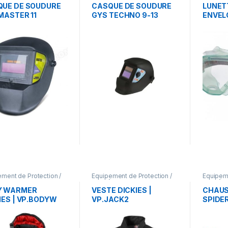
EPI
UE DE SOUDURE
CASQUE DE SOUDURE
LUNET
MASTER 11
GYS TECHNO 9-13
ENVEL
PROTE
BC.5
ment de Protection /
Equipement de Protection /
Equipeme
tements de travail
EPI
,
Vêtements de travail
EPI
,
Vête
Y WARMER
VESTE DICKIES |
CHAUS
IES | VP.BODYW
VP.JACK2
SPIDER
39/45