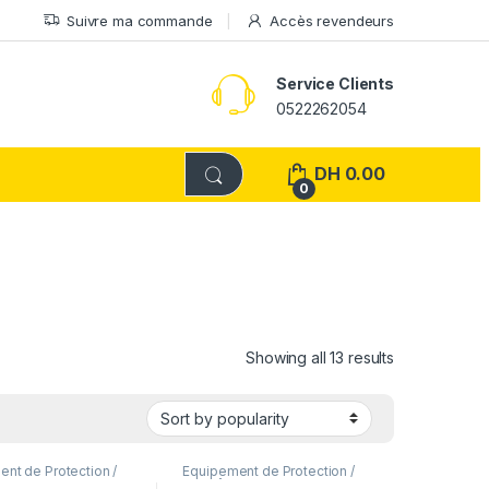
Suivre ma commande
Accès revendeurs
Service Clients
0522262054
DH
0.00
0
Showing all 13 results
nt de Protection /
Equipement de Protection /
ments de travail
EPI
,
Vêtements de travail