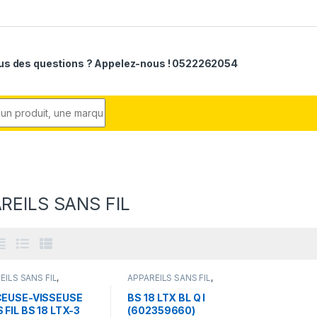
us des questions ? Appelez-nous ! 0522262054
r:
REILS SANS FIL
EILS SANS FIL
,
APPAREILS SANS FIL
,
USES-VISSEUSES
PERCEUSES-VISSEUSES
FIL
SANS FIL
EUSE-VISSEUSE
BS 18 LTX BL Q I
 FIL BS 18 LTX-3
(602359660)