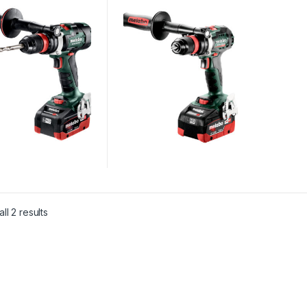
 I (602355660)
PERCEUSE-VISSEUSE
SANS FIL
ll 2 results