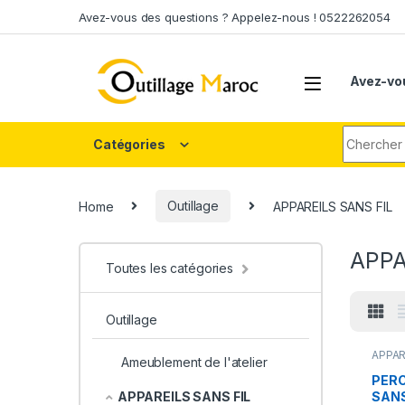
Skip to navigation
Skip to content
Avez-vous des questions ? Appelez-nous ! 0522262054
Avez-vo
Search fo
Catégories
Home
Outillage
APPAREILS SANS FIL
APPA
Toutes les catégories
Outillage
APPAR
Ameublement de l'atelier
PERCE
SANS 
PERC
SANS
APPAREILS SANS FIL