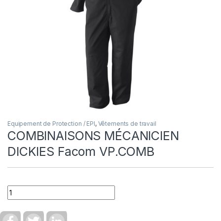
Equipement de Protection / EPI
,
Vêtements de travail
COMBINAISONS MÉCANICIEN
DICKIES Facom VP.COMB
Quantity
F
T
L