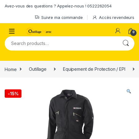
Skip to navigation
Skip to content
Avez-vous des questions ? Appelez-nous ! 0522262054
Suivre ma commande
Accès revendeurs
0
Search for:
Home
Outillage
Equipement de Protection / EPI
-
15%