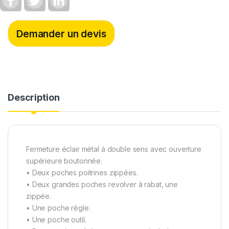
a
w
i
c
i
n
e
t
k
b
t
e
Demander un devis
o
e
d
o
r
I
k
n
Description
Fermeture éclair métal à double sens avec ouverture
supérieure boutonnée.
• Deux poches poitrines zippées.
• Deux grandes poches revolver à rabat, une
zippée.
• Une poche règle.
• Une poche outil.