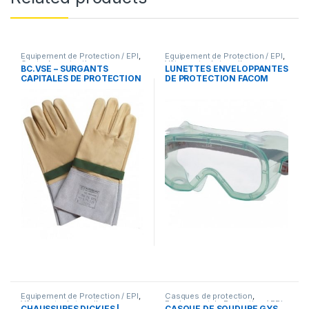
Equipement de Protection / EPI
,
Equipement de Protection / EPI
,
Gants de protection
Vêtements de travail
BC.VSE – SURGANTS
LUNETTES ENVELOPPANTES
CAPITALES DE PROTECTION
DE PROTECTION FACOM
FACOM BC.110VSE
BC.5
Equipement de Protection / EPI
,
Casques de protection
,
Vêtements de travail
Equipement de Protection / EPI
CHAUSSURES DICKIES |
CASQUE DE SOUDURE GYS