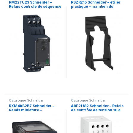
RM22TU23 Schneider –
RSZR215 Schneider – étrier
Relais contrôle de séquence
plastique – maintien du
& absence de phase et sous
relais sur embase –
tension 380 à 480Vca
Harmony Relay RSB
Catalogue Schneider
Catalogue Schneider
RXM4AB2B7 Schneider –
A9E21182 Schneider – Relais
Relais miniature –
de contrôle de tension 10 à
embrochable – test+DEL –
100V ou 50 à 500V
4OF (inverseur) – 12A –
24VAC – Zelio RXM