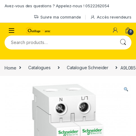
Skip to navigation
Skip to content
Avez-vous des questions ? Appelez-nous ! 0522262054
Suivre ma commande
Accès revendeurs
0
Search for:
Home
Catalogues
Catalogue Schneider
A9L0850