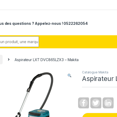
us des questions ? Appelez-nous ! 0522262054
r:
Aspirateur LXT DVC865LZX3 – Makita
Catalogue Makita
Aspirateur
F
T
L
a
w
i
c
i
n
e
t
k