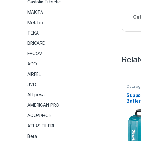
Castolin Eutectic
MAKITA
Cat
Metabo
TEKA
BRICARD
FACOM
Rela
ACO
AIRFEL
JVD
Catalog
ALtipesa
Suppor
Batter
AMERICAN PRO
PDC01
AQUAPHOR
ATLAS FILTRI
Beta