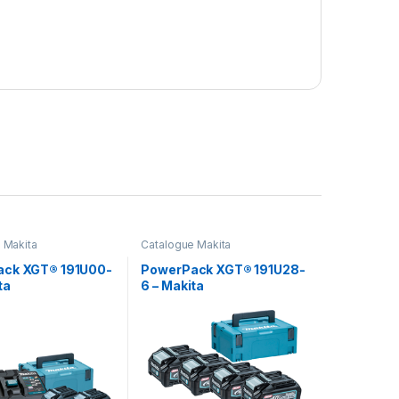
 Makita
Catalogue Makita
ck XGT® 191U00-
PowerPack XGT® 191U28-
ta
6 – Makita