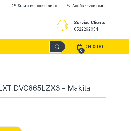
Suivre ma commande
Accès revendeurs
Service Clients
0522262054
DH
0.00
0
 LXT DVC865LZX3 – Makita