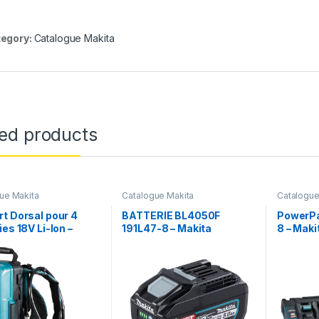
egory:
Catalogue Makita
ted products
ue Makita
Catalogue Makita
Catalogue
t Dorsal pour 4
BATTERIE BL4050F
PowerPa
ies 18V Li-Ion –
191L47-8 – Makita
8 – Maki
 191A64-2 – Makita