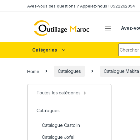
Skip to navigation
Skip to content
Avez-vous des questions ? Appelez-nous ! 0522262054
Avez-vo
Search fo
Catégories
Home
Catalogues
Catalogue Makita
Toutes les catégories
Catalogues
Catalogue Castolin
Catalogue Jofel