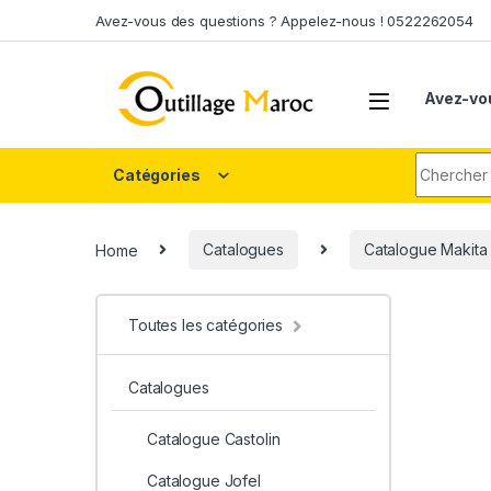
Skip to navigation
Skip to content
Avez-vous des questions ? Appelez-nous ! 0522262054
Avez-vo
Search fo
Catégories
Home
Catalogues
Catalogue Makita
Toutes les catégories
Catalogues
Catalogue Castolin
Catalogue Jofel