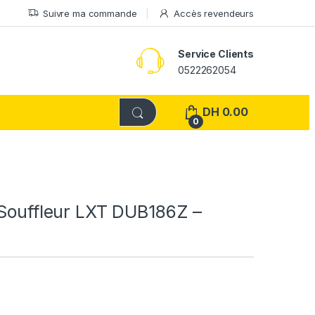
Suivre ma commande
Accès revendeurs
Service Clients
0522262054
DH
0.00
0
 Souffleur LXT DUB186Z –