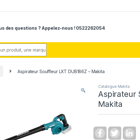
us des questions ? Appelez-nous ! 0522262054
r:
Aspirateur Souffleur LXT DUB186Z – Makita
Catalogue Makita
Aspirateur
Makita
F
T
L
a
w
i