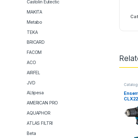
Castolin Eutectic
MAKITA
Cat
Metabo
TEKA
BRICARD
FACOM
Rela
ACO
AIRFEL
JVD
Catalog
ALtipesa
Ensem
CLX22
AMERICAN PRO
AQUAPHOR
ATLAS FILTRI
Beta