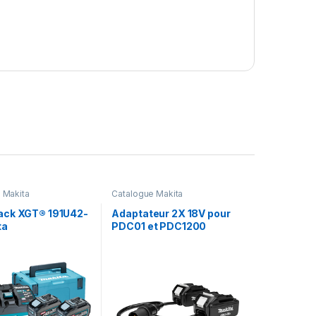
 Makita
Catalogue Makita
ck XGT® 191U42-
Adaptateur 2X 18V pour
ta
PDC01 et PDC1200
191J51-5 – Makita