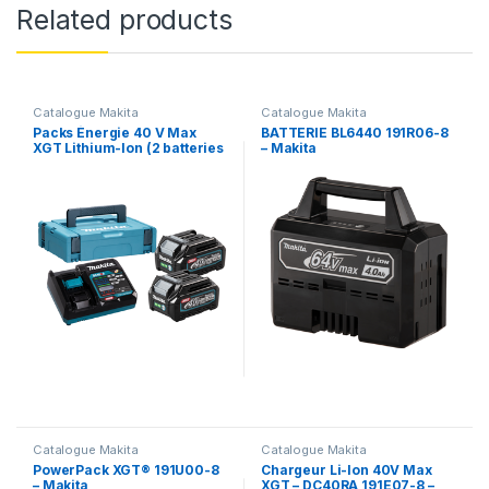
Related products
Catalogue Makita
Catalogue Makita
Packs Énergie 40 V Max
BATTERIE BL6440 191R06-8
XGT Lithium-Ion (2 batteries
– Makita
+ 1 chargeur) en coffret
MAKPAC 191J81-6 – Makita
Catalogue Makita
Catalogue Makita
PowerPack XGT® 191U00-8
Chargeur Li-Ion 40V Max
– Makita
XGT – DC40RA 191E07-8 –