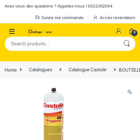
Skip to navigation
Skip to content
Avez-vous des questions ? Appelez-nous ! 0522262054
Suivre ma commande
Accès revendeurs
0
Search for:
Home
Catalogues
Catalogue Castolin
BOUTEILLE