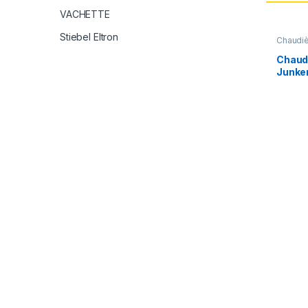
VACHETTE
Stiebel Eltron
Chaudiè
Chaudi
Junke