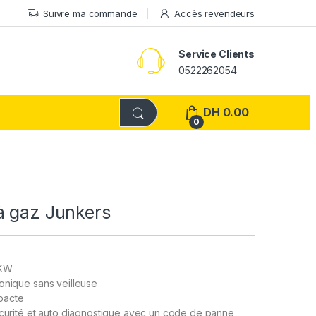
Suivre ma commande
Accès revendeurs
Service Clients
0522262054
DH
0.00
0
à gaz Junkers
 KW
onique sans veilleuse
pacte
écurité et auto diagnostique avec un code de panne