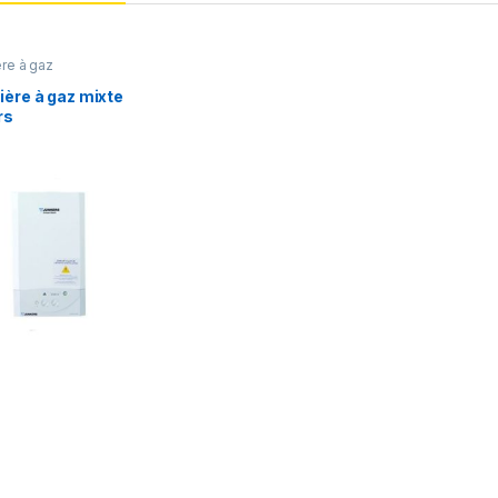
re à gaz
ère à gaz mixte
rs