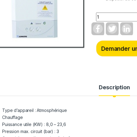
Quantity
F
T
L
a
w
i
c
i
n
e
t
k
b
t
e
Demander un
o
e
d
o
r
I
k
n
Description
Type d’appareil : Atmosphérique
Chauffage
Puissance utile (KW) : 8,0 – 23,6
Pression max. circuit (bar) : 3