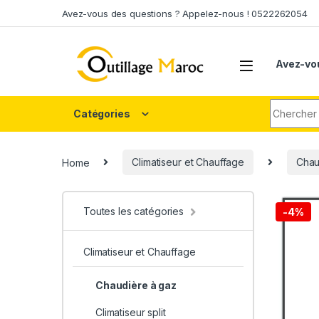
Skip to navigation
Skip to content
Avez-vous des questions ? Appelez-nous ! 0522262054
Avez-vo
Search fo
Catégories
Home
Climatiseur et Chauffage
Chau
Toutes les catégories
-
4%
Climatiseur et Chauffage
Chaudière à gaz
Climatiseur split