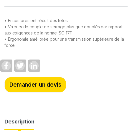
• Encombrement réduit des têtes.
• Valeurs de couple de serrage plus que doublés par rapport
aux exigences de la norme ISO 1711
• Ergonomie améliorée pour une transmission supérieure de la
force
F
T
L
a
w
i
c
i
n
e
t
k
b
t
e
Demander un devis
o
e
d
o
r
I
k
n
Description