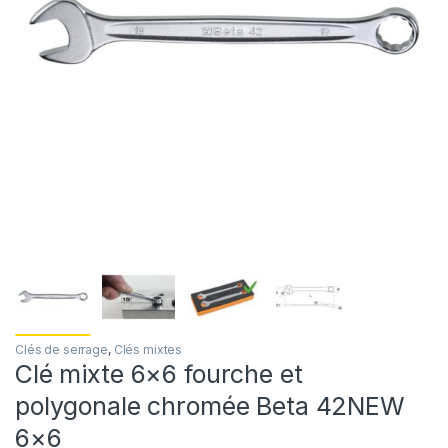
Clés de serrage
,
Clés mixtes
Clé mixte 6×6 fourche et
polygonale chromée Beta 42NEW
6×6