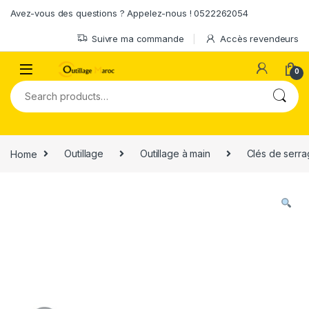
Skip to navigation
Skip to content
Avez-vous des questions ? Appelez-nous ! 0522262054
Suivre ma commande
Accès revendeurs
0
Search for:
Home
Outillage
Outillage à main
Clés de serr