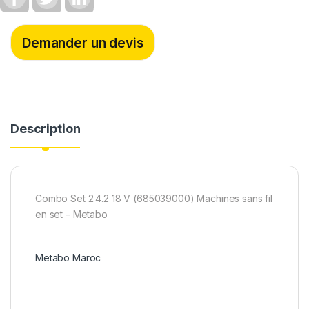
a
w
i
c
i
n
e
t
k
b
t
e
Demander un devis
o
e
d
o
r
I
k
n
Description
Combo Set 2.4.2 18 V (685039000) Machines sans fil
en set – Metabo
Metabo Maroc