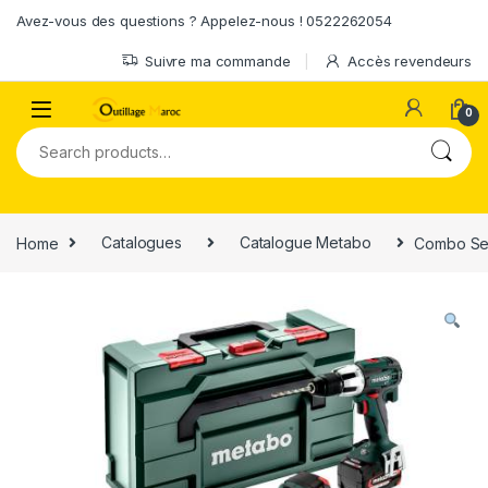
Skip to navigation
Skip to content
Avez-vous des questions ? Appelez-nous ! 0522262054
Suivre ma commande
Accès revendeurs
0
Search for:
Home
Catalogues
Catalogue Metabo
Combo Set