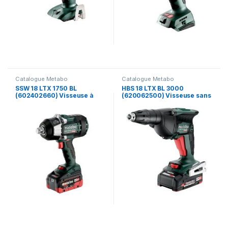
Catalogue Metabo
Catalogue Metabo
SSW 18 LTX 1750 BL
HBS 18 LTX BL 3000
(602402660) Visseuse à
(620062500) Visseuse sans
chocs sans fil – Metabo
fil pour construction en bois
– Metabo