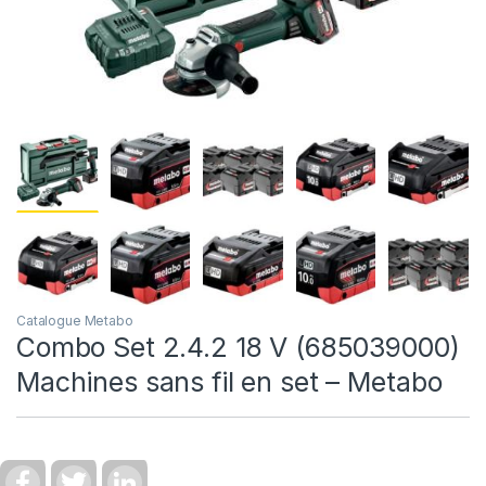
Catalogue Metabo
Combo Set 2.4.2 18 V (685039000)
Machines sans fil en set – Metabo
F
T
L