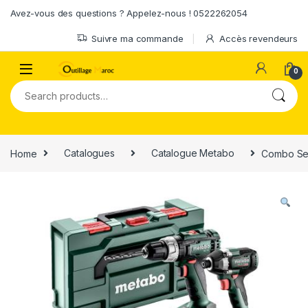
Skip to navigation
Skip to content
Avez-vous des questions ? Appelez-nous ! 0522262054
Suivre ma commande
Accès revendeurs
0
Search for:
Home
Catalogues
Catalogue Metabo
Combo Set