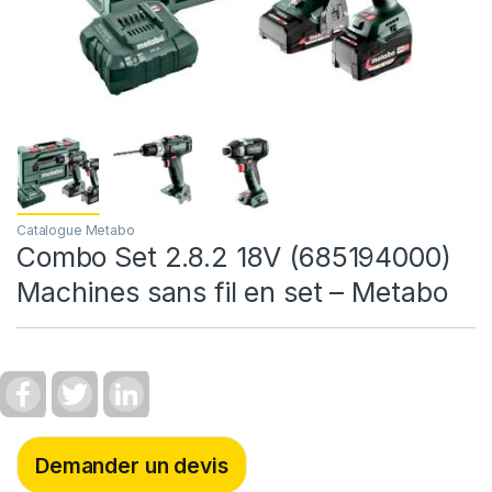
Catalogue Metabo
Combo Set 2.8.2 18V (685194000)
Machines sans fil en set – Metabo
F
T
L
a
w
i
c
i
n
e
t
k
b
t
e
Demander un devis
o
e
d
o
r
I