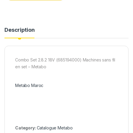
k
n
Description
Combo Set 2.8.2 18V (685194000) Machines sans fil
en set – Metabo
Metabo Maroc
Category:
Catalogue Metabo