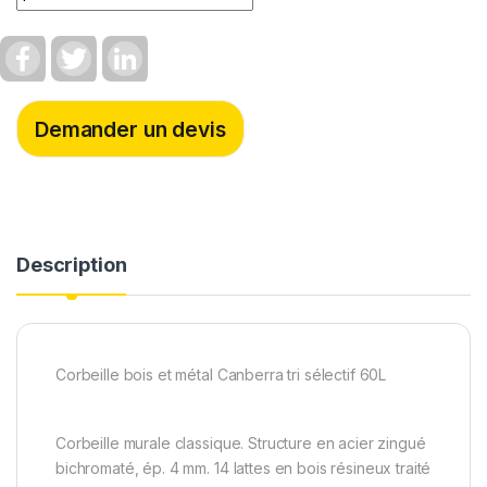
F
T
L
a
w
i
c
i
n
e
t
k
b
t
e
Demander un devis
o
e
d
o
r
I
k
n
Description
Corbeille bois et métal Canberra tri sélectif 60L
Corbeille murale classique. Structure en acier zingué
bichromaté, ép. 4 mm. 14 lattes en bois résineux traité