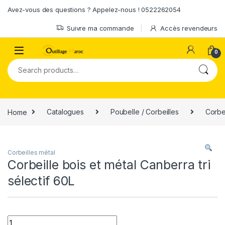
Skip to navigation
Skip to content
Avez-vous des questions ? Appelez-nous ! 0522262054
Suivre ma commande
Accès revendeurs
0
Search for:
Home
Catalogues
Poubelle / Corbeilles
Corbei
Corbeilles métal
Corbeille bois et métal Canberra tri
sélectif 60L
Quantity