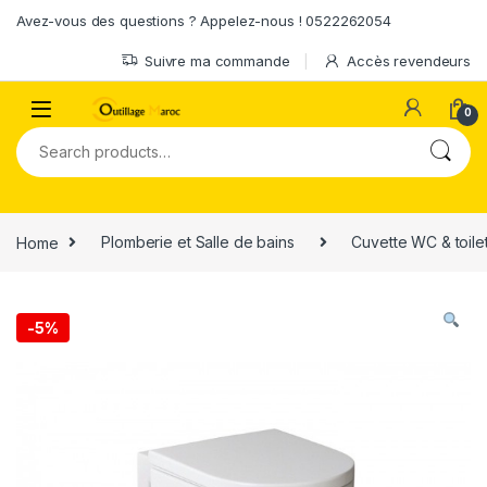
Skip to navigation
Skip to content
Avez-vous des questions ? Appelez-nous ! 0522262054
Suivre ma commande
Accès revendeurs
0
Search for:
Home
Plomberie et Salle de bains
Cuvette WC & toile
-
5%