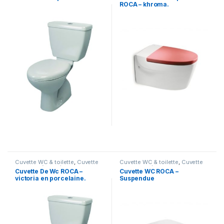
ROCA – khroma.
Cuvette WC & toilette
,
Cuvette
Cuvette WC & toilette
,
Cuvette
wc avec réservoir
wc suspendu
Cuvette De Wc ROCA –
Cuvette WC ROCA –
victoria en porcelaine.
Suspendue