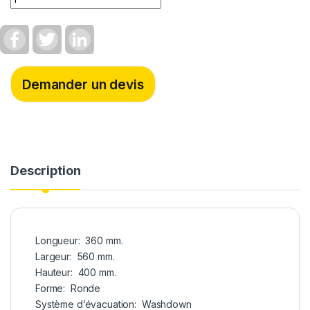
F
T
L
a
w
i
c
i
n
e
t
k
b
t
e
Demander un devis
o
e
d
o
r
I
k
n
Description
Longueur: 360 mm.
Largeur: 560 mm.
Hauteur: 400 mm.
Forme: Ronde
Système d’évacuation: Washdown