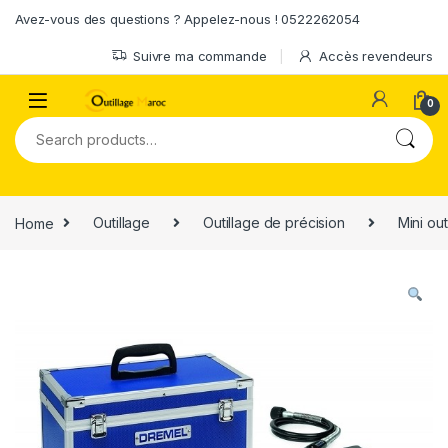
Skip to navigation
Skip to content
Avez-vous des questions ? Appelez-nous ! 0522262054
Suivre ma commande
Accès revendeurs
0
Search for:
Home
Outillage
Outillage de précision
Mini out