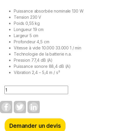
Puissance absorbée nominale 130 W
Tension 230 V
Poids 0,55 kg
Longueur 19 cm
Largeur 5 cm
Profondeur 4,5 cm
Vitesse à vide 10.000 33.000 1 / min
Technologie de la batterie n.a.
Pression 77,4 dB (A)
Puissance sonore 88,4 dB (A)
Vibration 2,4 – 5,4 m / s²
Quantity
F
T
L
a
w
i
c
i
n
e
t
k
b
t
e
Demander un devis
o
e
d