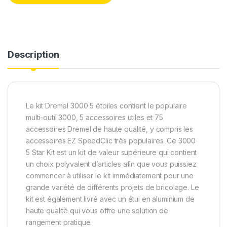
o
r
I
k
n
Description
Le kit Dremel 3000 5 étoiles contient le populaire
multi-outil 3000, 5 accessoires utiles et 75
accessoires Dremel de haute qualité, y compris les
accessoires EZ SpeedClic très populaires. Ce 3000
5 Star Kit est un kit de valeur supérieure qui contient
un choix polyvalent d’articles afin que vous puissiez
commencer à utiliser le kit immédiatement pour une
grande variété de différents projets de bricolage. Le
kit est également livré avec un étui en aluminium de
haute qualité qui vous offre une solution de
rangement pratique.