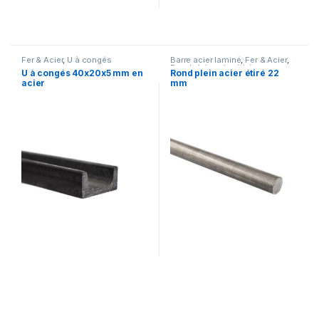
Fer & Acier
,
U à congés
Barre acier laminé
,
Fer & Acier
,
Rond plein acier étiré
U à congés 40x20x5 mm en
Rond plein acier étiré 22
acier
mm