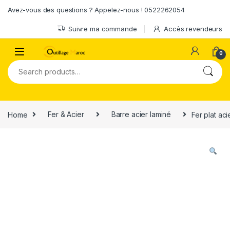
Skip to navigation
Skip to content
Avez-vous des questions ? Appelez-nous ! 0522262054
Suivre ma commande
Accès revendeurs
0
Search for:
Home
Fer & Acier
Barre acier laminé
Fer plat ac