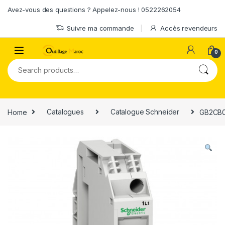
Skip to navigation
Skip to content
Avez-vous des questions ? Appelez-nous ! 0522262054
Suivre ma commande
Accès revendeurs
0
Search for:
Home
Catalogues
Catalogue Schneider
GB2CB07