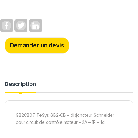
F
T
L
a
w
i
c
i
n
e
t
k
b
t
e
Demander un devis
o
e
d
o
r
I
k
n
Description
GB2CB07 TeSys GB2-CB – disjoncteur Schneider
pour circuit de contrôle moteur – 2A – 1P – 1d