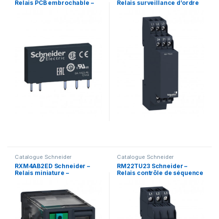
Relais PCB embrochable –
Relais surveillance d’ordre
1OF (inverseur) – 6A – 24VDC
et absence de phase
– Zelio RSB
triphasé 440Vac
Catalogue Schneider
Catalogue Schneider
RXM4AB2ED Schneider –
RM22TU23 Schneider –
Relais miniature –
Relais contrôle de séquence
embrochable – test+DEL –
& absence de phase et sous
4OF (inverseur) – 12A –
tension 380 à 480Vca
48VDC – Zelio RXM