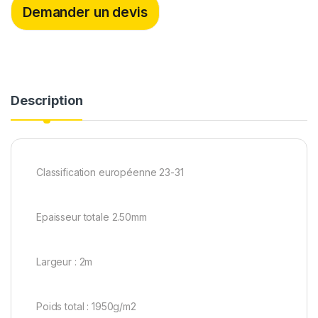
b
t
e
Demander un devis
o
e
d
o
r
I
k
n
Description
Classification européenne 23-31
Epaisseur totale 2.50mm
Largeur : 2m
Poids total : 1950g/m2