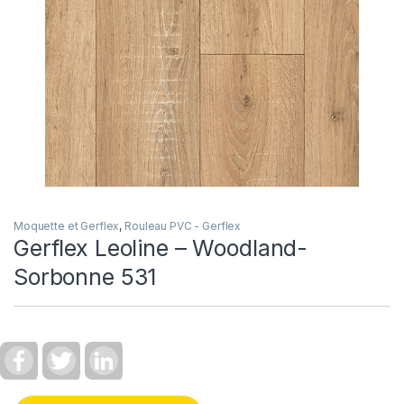
Moquette et Gerflex
,
Rouleau PVC - Gerflex
Gerflex Leoline – Woodland-
Sorbonne 531
F
T
L
a
w
i
c
i
n
e
t
k