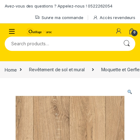
Skip to navigation
Skip to content
Avez-vous des questions ? Appelez-nous ! 0522262054
Suivre ma commande
Accès revendeurs
0
Search for:
Home
Revêtement de sol et mural
Moquette et Gerfl