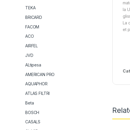
mat
TEKA
la 
glis
BRICARD
La 
FACOM
et p
ACO
AIRFEL
JVD
ALtipesa
Cat
AMERICAN PRO
AQUAPHOR
ATLAS FILTRI
Beta
Rela
BOSCH
CASALS