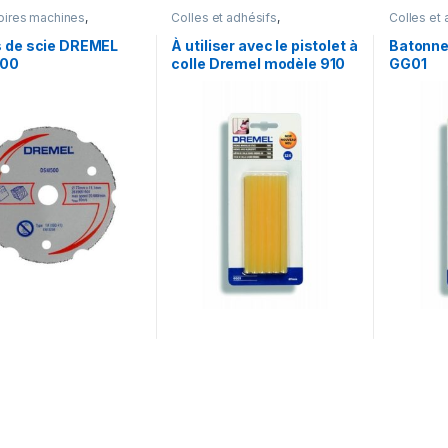
ires machines
,
Colles et adhésifs
,
Colles et 
mables & accessoires
Consommables & accessoires
Consomma
 de scie DREMEL
À utiliser avec le pistolet à
Batonne
500
colle Dremel modèle 910
GG01
(165 °C). Pour coller les
matériaux à base de bois.