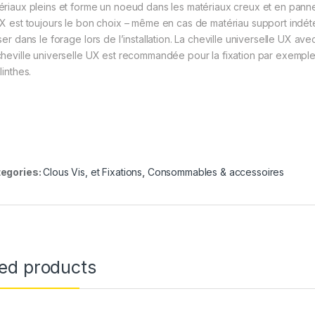
ériaux pleins et forme un noeud dans les matériaux creux et en pann
UX est toujours le bon choix – même en cas de matériau support indét
ser dans le forage lors de l’installation. La cheville universelle UX a
cheville universelle UX est recommandée pour la fixation par exemple
linthes.
egories:
Clous Vis, et Fixations
,
Consommables & accessoires
ted products