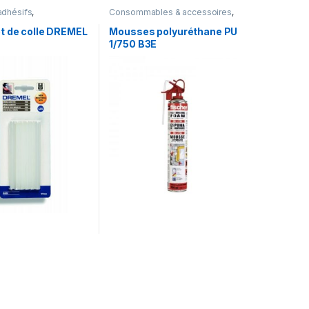
adhésifs
,
Consommables & accessoires
,
bles & accessoires
Mousses et mastics
t de colle DREMEL
Mousses polyuréthane PU
1/750 B3E