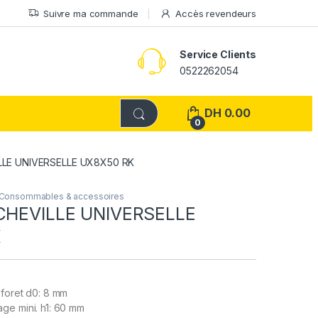
Suivre ma commande
Accès revendeurs
Service Clients
0522262054
DH
0.00
0
ILLE UNIVERSELLE UX8X50 RK
Consommables & accessoires
 CHEVILLE UNIVERSELLE
K
 foret d0: 8 mm
ge mini. h1: 60 mm