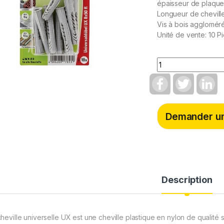
épaisseur de plaque 
Longueur de cheville
Vis à bois aggloméré 
Unité de vente: 10 P
Quantity
F
T
L
a
w
i
c
i
n
e
t
k
b
t
e
Demander un
o
e
d
o
r
I
k
n
Description
cheville universelle UX est une cheville plastique en nylon de qualité 