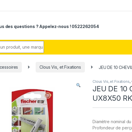
us des questions ? Appelez-nous ! 0522262054
r:
cessoires
Clous Vis, et Fixations
JEU DE 10 CHEV
Clous Vis, et Fixations
,
JEU DE 10
UX8X50 R
Diamètre nominal du
Profondeur de perça