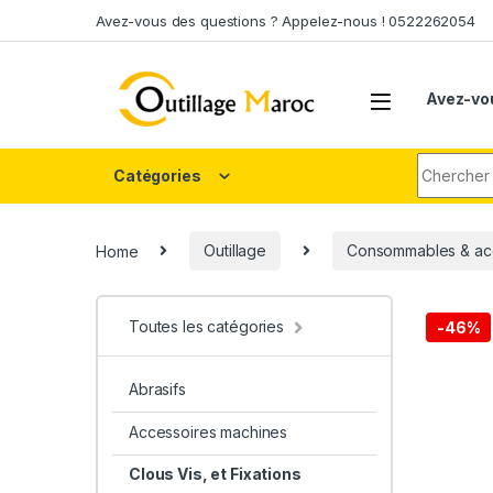
Skip to navigation
Skip to content
Avez-vous des questions ? Appelez-nous ! 0522262054
Avez-vo
Search fo
Catégories
Home
Outillage
Consommables & ac
Toutes les catégories
-
46%
Abrasifs
Accessoires machines
Clous Vis, et Fixations