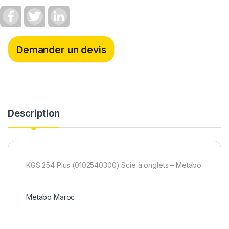
F
T
L
a
w
i
c
i
n
e
t
k
b
t
e
Demander un devis
o
e
d
o
r
I
k
n
Description
KGS 254 Plus (0102540300) Scie à onglets – Metabo
Metabo Maroc