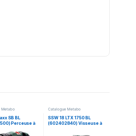
e Metabo
Catalogue Metabo
xx SB BL
SSW 18 LTX 1750 BL
500) Perceuse à
(602402840) Visseuse à
on sans fil –
chocs sans fil – Metabo