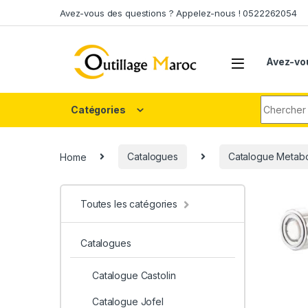
Skip to navigation
Skip to content
Avez-vous des questions ? Appelez-nous ! 0522262054
Avez-vo
Search fo
Catégories
Home
Catalogues
Catalogue Metab
Toutes les catégories
Catalogues
Catalogue Castolin
Catalogue Jofel