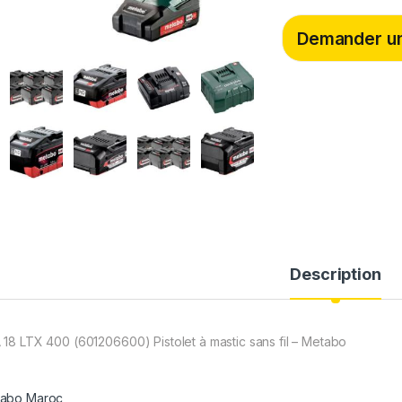
c
i
n
e
t
k
b
t
e
Demander un
o
e
d
o
r
I
k
n
Description
 18 LTX 400 (601206600) Pistolet à mastic sans fil – Metabo
abo Maroc