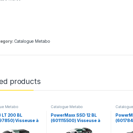
egory:
Catalogue Metabo
ted products
gue Metabo
Catalogue Metabo
Catalogu
 LT 200 BL
PowerMaxx SSD 12 BL
PowerMa
97850) Visseuse à
(601115500) Visseuse à
(601784
sans fil – Metabo
chocs sans fil – Metabo
percussi
Metabo