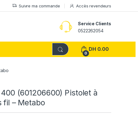
Suivre ma commande
Accès revendeurs
Service Clients
0522262054
DH
0.00
0
etabo
 400 (601206600) Pistolet à
 fil – Metabo