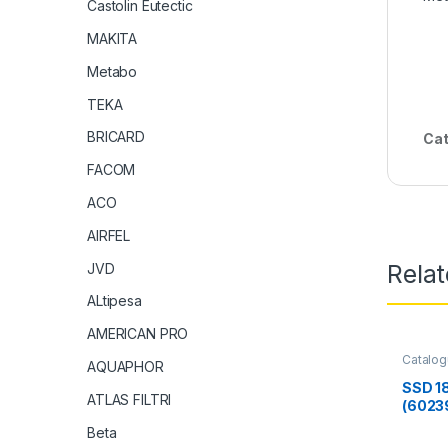
Castolin Eutectic
MAKITA
Metabo
TEKA
BRICARD
Cat
FACOM
ACO
AIRFEL
Rela
JVD
ALtipesa
AMERICAN PRO
Catalo
AQUAPHOR
SSD 18
ATLAS FILTRI
(6023
chocs 
Beta