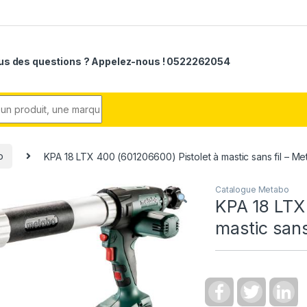
us des questions ? Appelez-nous ! 0522262054
r:
o
KPA 18 LTX 400 (601206600) Pistolet à mastic sans fil – M
Catalogue Metabo
KPA 18 LTX
mastic sans
F
T
L
a
w
i