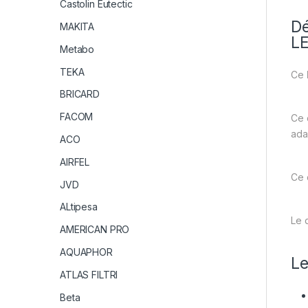
Castolin Eutectic
Dé
MAKITA
L
Metabo
TEKA
Ce
BRICARD
FACOM
Ce 
ada
ACO
AIRFEL
Ce 
JVD
ALtipesa
Le 
AMERICAN PRO
AQUAPHOR
Le
ATLAS FILTRI
Beta