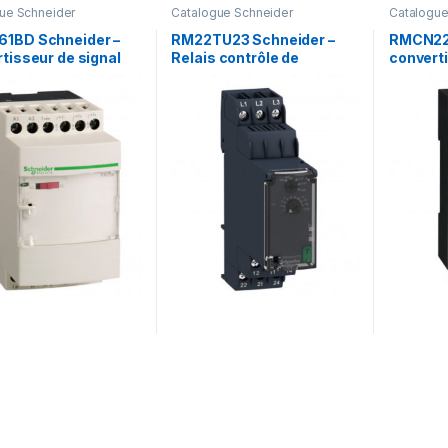
ue Schneider
Catalogue Schneider
Catalogue
1BD Schneider –
RM22TU23 Schneider –
RMCN22B
tisseur de signal
Relais contrôle de
converti
ique isolé – 0 à 5A
séquence & absence de
analogiq
Analog
phase et sous tension
– 4 à 20
380 à 480Vca
Zelio An