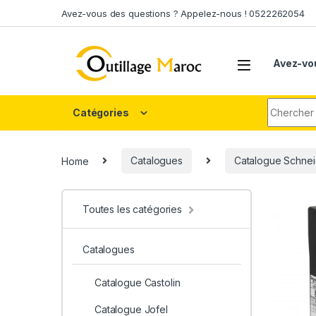
Skip to navigation
Skip to content
Avez-vous des questions ? Appelez-nous ! 0522262054
Avez-vo
Search fo
Catégories
Home
Catalogues
Catalogue Schnei
Toutes les catégories
Catalogues
Catalogue Castolin
Catalogue Jofel