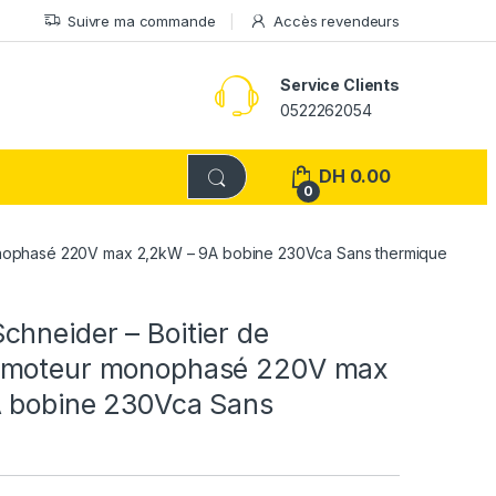
Suivre ma commande
Accès revendeurs
Service Clients
0522262054
DH
0.00
0
onophasé 220V max 2,2kW – 9A bobine 230Vca Sans thermique
hneider – Boitier de
 moteur monophasé 220V max
 bobine 230Vca Sans