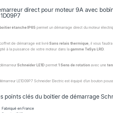
marreur direct pour moteur 9A avec bobi
E1D09P7
boitier étanche IP65
permet un démarrage direct du moteur électr
coffret de démarrage est livré
Sans relais thermique
, il vous faudr
pté à la puissance de votre moteur dans la
gamme TeSys LRD
.
démarreur
Schneider LE1D
permet
1 Sens de rotation
avec une
ten
démarreur LE1D09P7 Schneider Electric est équipé d’un bouton pousso
s points clés du boitier de démarrage Sc
Fabriqué en France