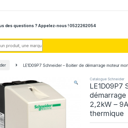
us des questions ? Appelez-nous ! 0522262054
r:
der
LE1D09P7 Schneider – Boitier de démarrage moteur m
Catalogue Schneider
LE1D09P7 Sc
démarrage
2,2kW – 9A
thermique