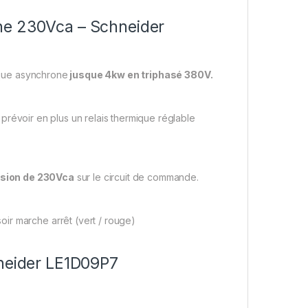
ne 230Vca – Schneider
ique asynchrone
jusque 4kw en triphasé 380V.
a prévoir en plus un relais thermique réglable
sion de 230Vca
sur le circuit de commande.
ir marche arrêt (vert / rouge)
hneider LE1D09P7