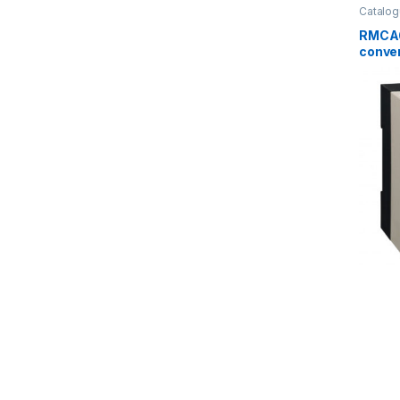
Catalog
RMCA6
conver
analog
Zelio 