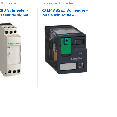
 Schneider
Catalogue Schneider
D Schneider –
RXM4AB2ED Schneider –
sseur de signal
Relais miniature –
ue sans isolateur
embrochable – test+DEL –
mA – 0 à 10V –
4OF (inverseur) – 12A –
alog
48VDC – Zelio RXM