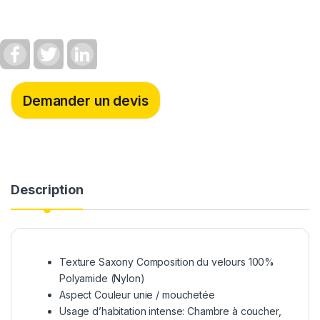
F
T
L
a
w
i
c
i
n
e
t
k
b
t
e
Demander un devis
o
e
d
o
r
I
k
n
Description
Texture Saxony Composition du velours 100%
Polyamide (Nylon)
Aspect Couleur unie / mouchetée
Usage d’habitation intense: Chambre à coucher,