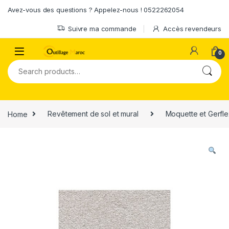
Skip to navigation
Skip to content
Avez-vous des questions ? Appelez-nous ! 0522262054
Suivre ma commande
Accès revendeurs
0
Search for:
Home
Revêtement de sol et mural
Moquette et Gerfl