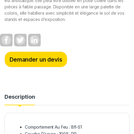
est antistatique. Elle peut être utilisée en pose collée dans les
pièces à faible passage. Disponible en une large palette de
coloris, elle habillera avec simplicité et élégance le sol de vos
stands et espaces d’exposition.
F
T
L
a
w
i
c
i
n
e
t
k
b
t
e
Demander un devis
o
e
d
o
r
I
k
n
Description
Comportement Au Feu : Bfl-S1
Couche D’usure : 100% PP