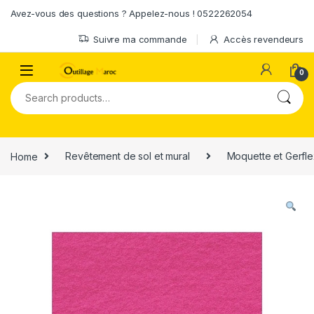
Skip to navigation
Skip to content
Avez-vous des questions ? Appelez-nous ! 0522262054
Suivre ma commande
Accès revendeurs
0
Search for:
Home
Revêtement de sol et mural
Moquette et Gerfl