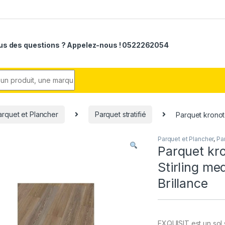
us des questions ? Appelez-nous ! 0522262054
r:
arquet et Plancher
Parquet stratifié
Parquet kronot
Parquet et Plancher
,
Par
Parquet kr
Stirling m
Brillance
EXQUISIT est un sol s