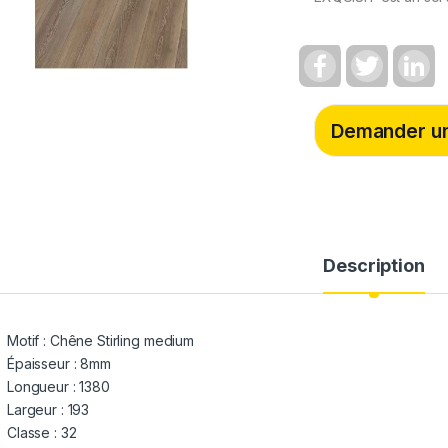
F
T
L
a
w
i
c
i
n
e
t
k
b
t
e
Demander un
o
e
d
o
r
I
k
n
Description
Motif : Chêne Stirling medium
Épaisseur : 8mm
Longueur : 1380
Largeur : 193
Classe : 32