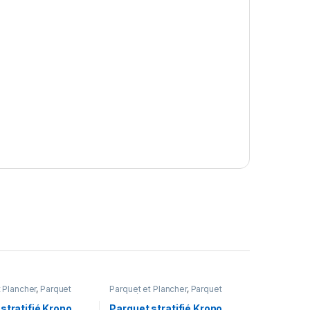
 Plancher
,
Parquet
Parquet et Plancher
,
Parquet
stratifié
stratifié Krono
Parquet stratifié Krono