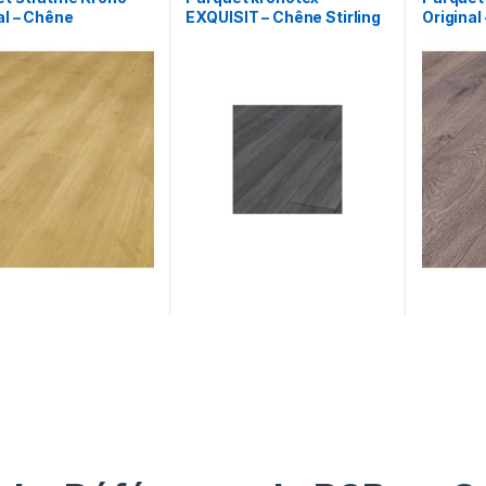
al – Chêne
EXQUISIT – Chêne Stirling
Original
wald AC3 7mm CLIC
AC4 8mm avec *Effet
– AC5 1
Brillance