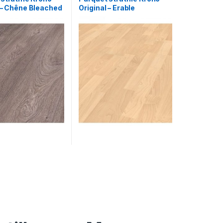
 – Chêne Bleached
Original – Erable
2mm CLIC
Appalachia AC3 7mm
CLIC