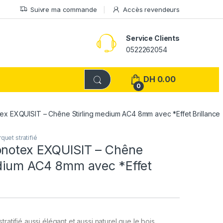
Suivre ma commande
Accès revendeurs
Service Clients
0522262054
DH
0.00
0
ex EXQUISIT – Chêne Stirling medium AC4 8mm avec *Effet Brillance
quet stratifié
onotex EXQUISIT – Chêne
edium AC4 8mm avec *Effet
tratifié aussi élégant et aussi naturel que le bois