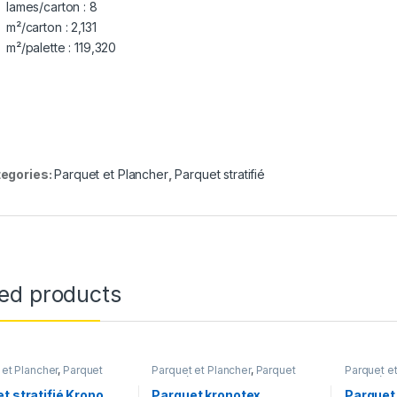
lames/carton : 8
m²/carton : 2,131
m²/palette : 119,320
egories:
Parquet et Plancher
,
Parquet stratifié
ted products
 et Plancher
,
Parquet
Parquet et Plancher
,
Parquet
Parquet et
stratifié
stratifié
t stratifié Krono
Parquet kronotex
Parquet 