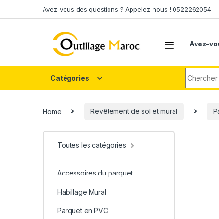
Skip to navigation
Skip to content
Avez-vous des questions ? Appelez-nous ! 0522262054
Avez-vo
Search fo
Catégories
Home
Revêtement de sol et mural
P
Toutes les catégories
Accessoires du parquet
Habillage Mural
Parquet en PVC