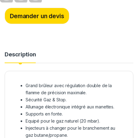
c
i
n
e
t
k
b
t
e
Demander un devis
o
e
d
o
r
I
k
n
Description
Grand brûleur avec régulation double de la
flamme de précision maximale.
Sécurité Gaz & Stop.
Allumage électronique intégré aux manettes.
Supports en fonte.
Equipé pour le gaz naturel (20 mbar).
Injecteurs à changer pour le branchement au
gaz butane/propane.