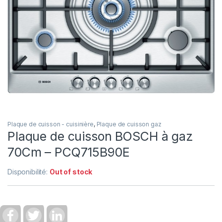
Plaque de cuisson - cuisinière
,
Plaque de cuisson gaz
Plaque de cuisson BOSCH à gaz
70Cm – PCQ715B90E
Disponibilité:
Out of stock
F
T
L
a
w
i