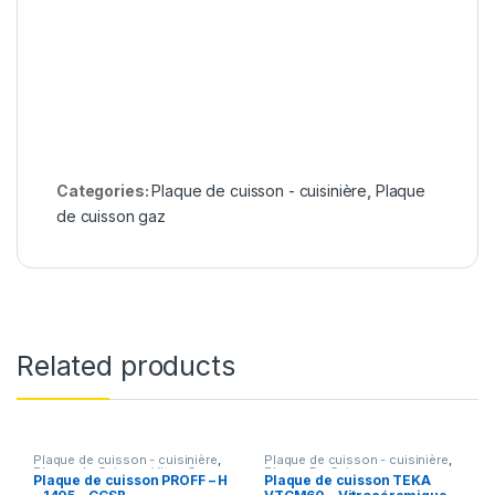
Categories:
Plaque de cuisson - cuisinière
,
Plaque
de cuisson gaz
Related products
Plaque de cuisson - cuisinière
,
Plaque de cuisson - cuisinière
,
Plaque de Cuisson Vitro-Gas
Plaque De Cuisson
Plaque de cuisson PROFF – H
Plaque de cuisson TEKA
Vitrocéramique