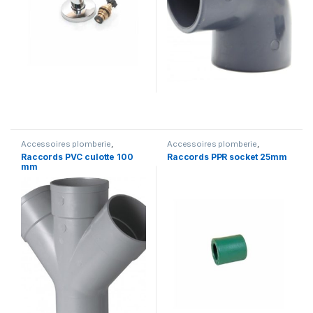
Accessoires plomberie
,
Accessoires plomberie
,
Plomberie et Salle de bains
,
Plomberie et Salle de bains
,
Raccords PVC culotte 100
Raccords PPR socket 25mm
Tubes et raccords PVC
Tubes et raccords PPR
mm