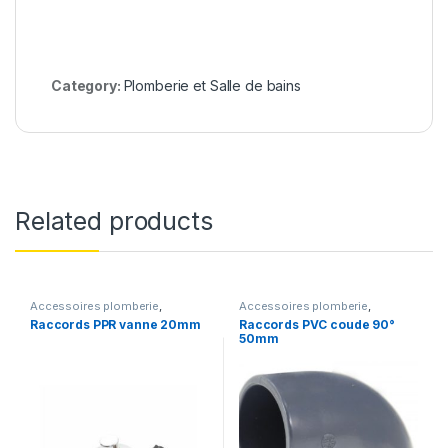
Category:
Plomberie et Salle de bains
Related products
Accessoires plomberie
,
Accessoires plomberie
,
Plomberie et Salle de bains
,
Plomberie et Salle de bains
,
Raccords PPR vanne 20mm
Raccords PVC coude 90°
Tubes et raccords PPR
Tubes et raccords PVC
50mm