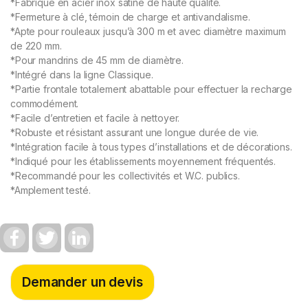
*Fabriqué en acier inox satiné de haute qualité.
*Fermeture à clé, témoin de charge et antivandalisme.
*Apte pour rouleaux jusqu’à 300 m et avec diamètre maximum
de 220 mm.
*Pour mandrins de 45 mm de diamètre.
*Intégré dans la ligne Classique.
*Partie frontale totalement abattable pour effectuer la recharge
commodément.
*Facile d’entretien et facile à nettoyer.
*Robuste et résistant assurant une longue durée de vie.
*Intégration facile à tous types d’installations et de décorations.
*Indiqué pour les établissements moyennement fréquentés.
*Recommandé pour les collectivités et W.C. publics.
*Amplement testé.
F
T
L
a
w
i
c
i
n
e
t
k
b
t
e
Demander un devis
o
e
d
o
r
I