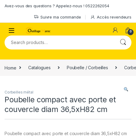
Skip to navigation
Skip to content
Avez-vous des questions ? Appelez-nous ! 0522262054
Suivre ma commande
Accès revendeurs
0
Search for:
Home
Catalogues
Poubelle / Corbeilles
Corbei
Corbeilles métal
Poubelle compact avec porte et
couvercle diam 36,5xH82 cm
Poubelle compact avec porte et couvercle diam 36,5xH82 cm