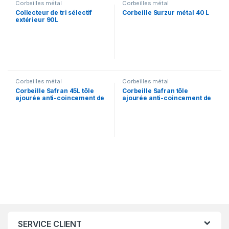
Corbeilles métal
Corbeilles métal
Collecteur de tri sélectif
Corbeille Surzur métal 40 L
extérieur 90L
Corbeilles métal
Corbeilles métal
Corbeille Safran 45L tôle
Corbeille Safran tôle
ajourée anti-coincement de
ajourée anti-coincement de
doigt 45 L autres coloris
doigt 30 L autres coloris
SERVICE CLIENT