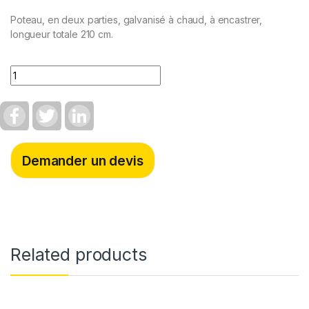
Poteau, en deux parties, galvanisé à chaud, à encastrer,
longueur totale 210 cm.
Quantity
F
T
L
a
w
i
c
i
n
e
t
k
b
t
e
Demander un devis
o
e
d
o
r
I
k
n
Related products