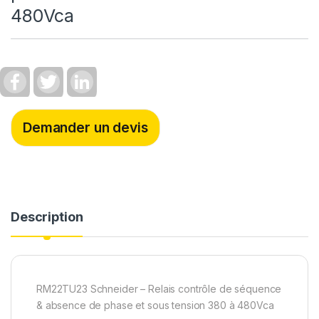
480Vca
F
T
L
a
w
i
c
i
n
e
t
k
b
t
e
Demander un devis
o
e
d
o
r
I
k
n
Description
RM22TU23 Schneider – Relais contrôle de séquence
& absence de phase et sous tension 380 à 480Vca