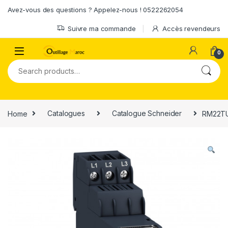
Skip to navigation
Skip to content
Avez-vous des questions ? Appelez-nous ! 0522262054
Suivre ma commande
Accès revendeurs
0
Search for:
Home
Catalogues
Catalogue Schneider
RM22TU2