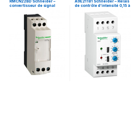
RMCN22BD Schneider –
A9E21181 Schneider – Relais
convertisseur de signal
de contrôle d’intensité 0,15 à
analogique sans isolateur –
1,5A ou 1 à 10A
4 à 20mA – 0 à 10V – Zelio
Analog