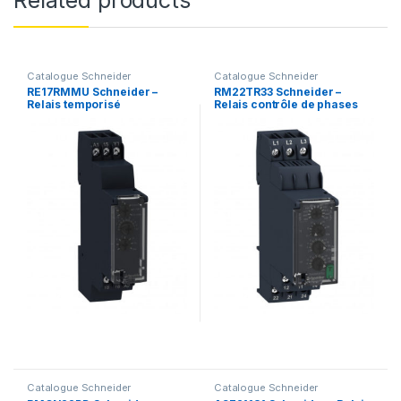
Catalogue Schneider
Catalogue Schneider
RE17RMMU Schneider –
RM22TR33 Schneider –
Relais temporisé
Relais contrôle de phases
multifonction – 1OF
avec temporisation – 380-
(inverseur) – 24Vcc 24 à
480Vca – Zelio Control
240Vca – Zelio Time
Catalogue Schneider
Catalogue Schneider