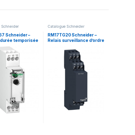
 Schneider
Catalogue Schneider
7 Schneider –
RM17TG20 Schneider –
à durée temporisée
Relais surveillance d’ordre
d impulsion 1OF
et absence de phase
eur) 24 à 240VCA
triphasé 440Vac