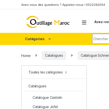
Skip to navigation
Skip to content
Avez-vous des questions ? Appelez-nous ! 0522262054
Avez-vo
Search fo
Catégories
Home
Catalogues
Catalogue Schnei
Toutes les catégories
Catalogues
Catalogue Castolin
Catalogue Jofel