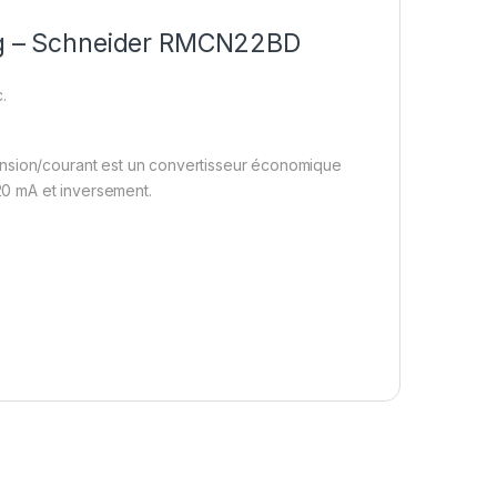
log – Schneider RMCN22BD
.
ension/courant est un convertisseur économique
 20 mA et inversement.