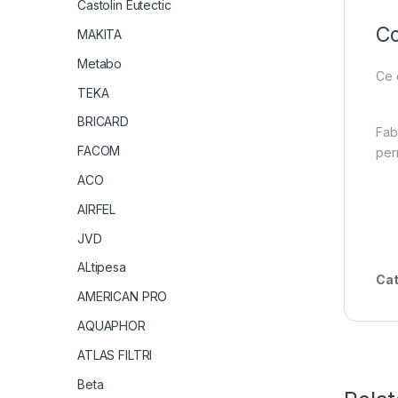
Castolin Eutectic
Co
MAKITA
Metabo
Ce 
TEKA
BRICARD
Fab
FACOM
per
ACO
AIRFEL
JVD
ALtipesa
Cat
AMERICAN PRO
AQUAPHOR
ATLAS FILTRI
Beta