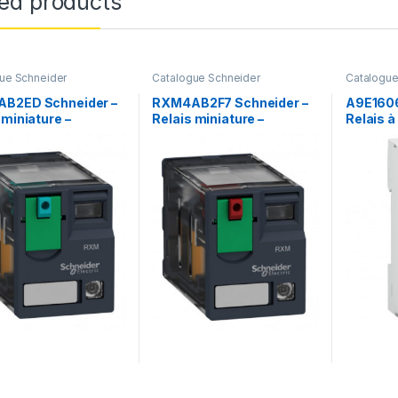
ted products
ue Schneider
Catalogue Schneider
Catalogue
B2ED Schneider –
RXM4AB2F7 Schneider –
A9E1606
 miniature –
Relais miniature –
Relais 
hable – test+DEL –
embrochable – test+DEL –
sur fin 
nverseur) – 12A –
4OF (inverseur) – 12A –
(invers
 – Zelio RXM
120VAC – Zelio RXM
24VCC