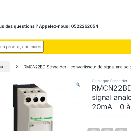
us des questions ? Appelez-nous ! 0522262054
r:
der
RMCN22BD Schneider – convertisseur de signal analogiqu
Catalogue Schneider
RMCN22BD S
signal anal
20mA – 0 à 