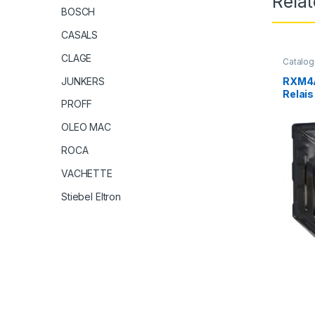
Rela
BOSCH
CASALS
CLAGE
Catalog
RXM4A
JUNKERS
Relais
PROFF
embroc
4OF (i
OLEO MAC
48VDC
ROCA
VACHETTE
Stiebel Eltron