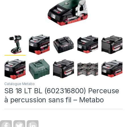
Catalogue Metabo
SB 18 LT BL (602316800) Perceuse
à percussion sans fil – Metabo
F
T
L