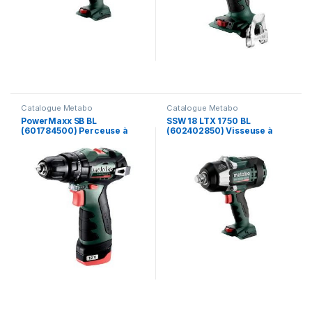
Catalogue Metabo
Catalogue Metabo
PowerMaxx SB BL
SSW 18 LTX 1750 BL
(601784500) Perceuse à
(602402850) Visseuse à
percussion sans fil – Metabo
chocs sans fil – Metabo