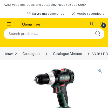
Skip to navigation
Skip to content
Avez-vous des questions ? Appelez-nous ! 0522262054
Suivre ma commande
Accès revendeurs
0
Search for:
Home
Catalogues
Catalogue Metabo
SB 18 LT 