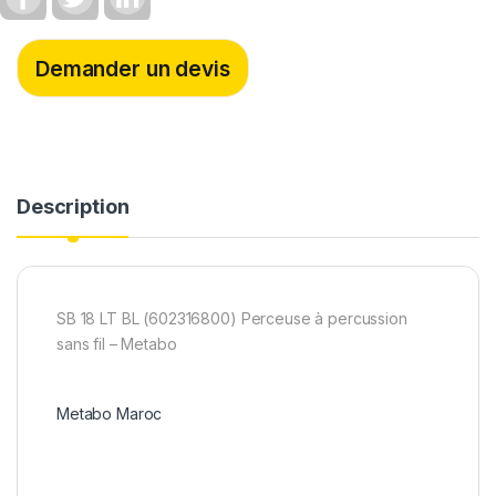
a
w
i
c
i
n
e
t
k
b
t
e
Demander un devis
o
e
d
o
r
I
k
n
Description
SB 18 LT BL (602316800) Perceuse à percussion
sans fil – Metabo
Metabo Maroc