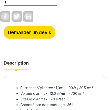
Quantity
F
T
L
a
w
i
c
i
n
e
t
k
b
t
e
Demander un devis
o
e
d
o
r
I
k
n
Description
Puissance/Cylindrée : 1,3ch – 100W / 30.5 cm³
Volume d’air max : 12.0 m³/min – 720 m³/h
Vitesse d’air max. : 70 m/sec
Capacité sac de ramassage : 36 L