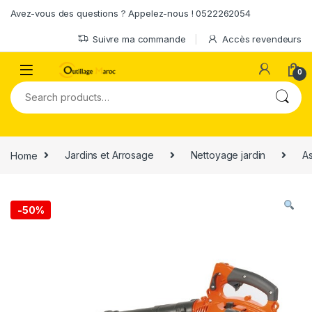
Skip to navigation
Skip to content
Avez-vous des questions ? Appelez-nous ! 0522262054
Suivre ma commande
Accès revendeurs
0
Search for:
Home
Jardins et Arrosage
Nettoyage jardin
As
-
50%