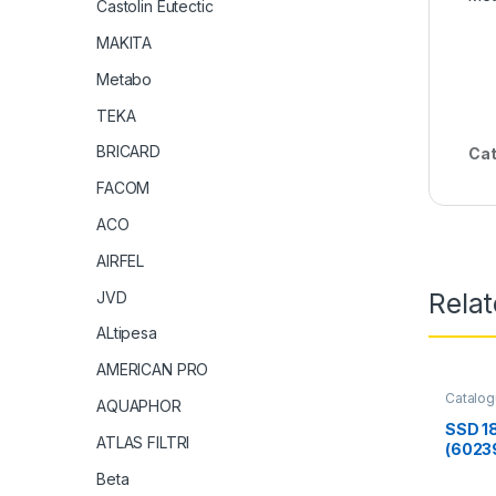
Castolin Eutectic
MAKITA
Metabo
TEKA
BRICARD
Cat
FACOM
ACO
AIRFEL
Rela
JVD
ALtipesa
AMERICAN PRO
Catalo
AQUAPHOR
SSD 18
ATLAS FILTRI
(6023
chocs 
Beta