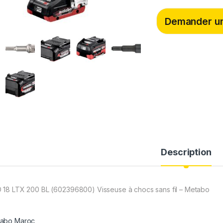
c
i
n
e
t
k
b
t
e
Demander un
o
e
d
o
r
I
k
n
Description
 18 LTX 200 BL (602396800) Visseuse à chocs sans fil – Metabo
abo Maroc