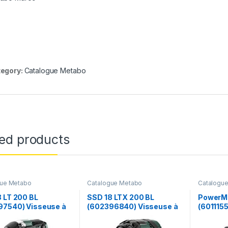
egory:
Catalogue Metabo
ted products
gue Metabo
Catalogue Metabo
Catalogu
 LT 200 BL
SSD 18 LTX 200 BL
PowerMa
97540) Visseuse à
(602396840) Visseuse à
(601115
sans fil – Metabo
chocs sans fil – Metabo
chocs sa