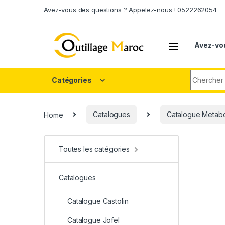
Skip to navigation
Skip to content
Avez-vous des questions ? Appelez-nous ! 0522262054
Avez-vo
Search fo
Catégories
Home
Catalogues
Catalogue Metab
Toutes les catégories
Catalogues
Catalogue Castolin
Catalogue Jofel