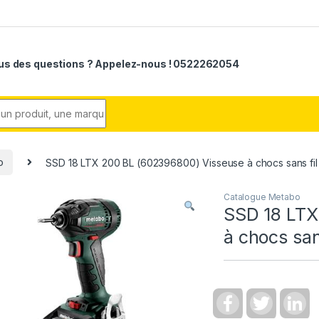
us des questions ? Appelez-nous ! 0522262054
r:
o
SSD 18 LTX 200 BL (602396800) Visseuse à chocs sans fil
Catalogue Metabo
SSD 18 LTX
à chocs san
F
T
L
a
w
i