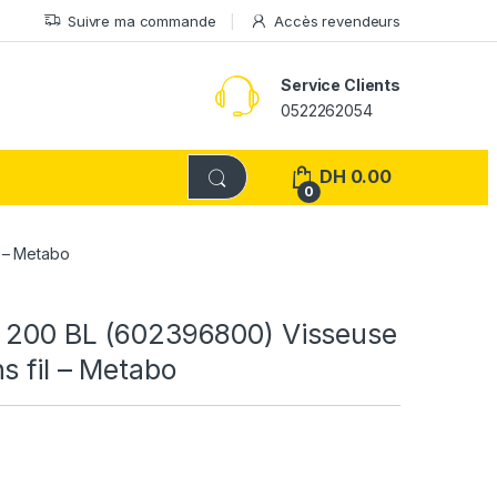
Suivre ma commande
Accès revendeurs
Service Clients
0522262054
DH
0.00
0
 – Metabo
 200 BL (602396800) Visseuse
s fil – Metabo