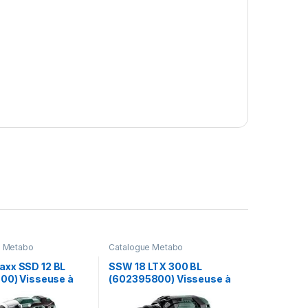
e Metabo
Catalogue Metabo
xx SSD 12 BL
SSW 18 LTX 300 BL
500) Visseuse à
(602395800) Visseuse à
ns fil – Metabo
chocs sans fil – Metabo