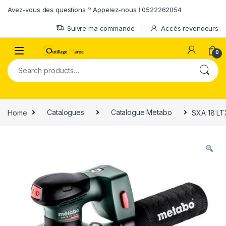
Skip to navigation
Skip to content
Avez-vous des questions ? Appelez-nous ! 0522262054
Suivre ma commande
Accès revendeurs
0
Search for:
Home
Catalogues
Catalogue Metabo
SXA 18 LT