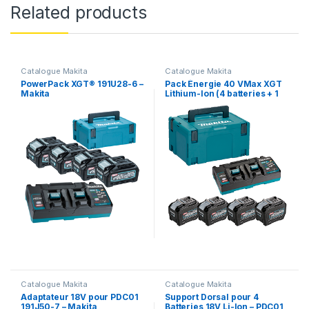
Related products
Catalogue Makita
Catalogue Makita
PowerPack XGT® 191U28-6 –
Pack Énergie 40 VMax XGT
Makita
Lithium-Ion (4 batteries + 1
chargeur double) en
MAKPAC 1910A8-3 – Makita
Catalogue Makita
Catalogue Makita
Adaptateur 18V pour PDC01
Support Dorsal pour 4
191J50-7 – Makita
Batteries 18V Li-Ion – PDC01