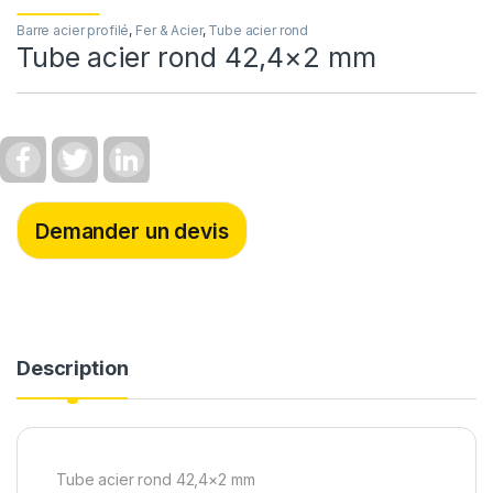
Barre acier profilé
,
Fer & Acier
,
Tube acier rond
Tube acier rond 42,4×2 mm
F
T
L
a
w
i
c
i
n
e
t
k
b
t
e
Demander un devis
o
e
d
o
r
I
k
n
Description
Tube acier rond 42,4×2 mm