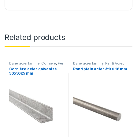
Related products
Barre acier laminé
,
Cornière
,
Fer
Barre acier laminé
,
Fer & Acier
,
& Acier
Rond plein acier étiré
Cornière acier galvanisé
Rond plein acier étiré 16 mm
50x50x5 mm