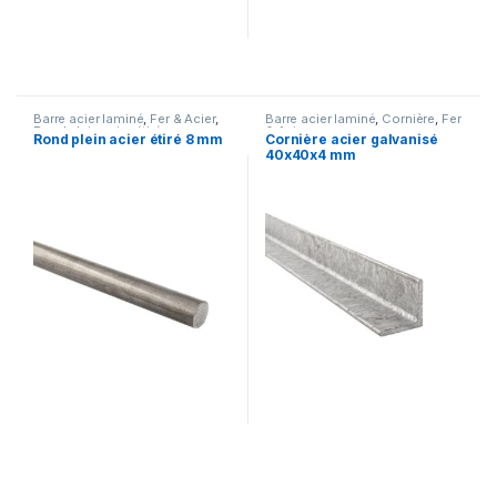
Barre acier laminé
,
Fer & Acier
,
Barre acier laminé
,
Cornière
,
Fer
Rond plein acier étiré
& Acier
Rond plein acier étiré 8 mm
Cornière acier galvanisé
40x40x4 mm