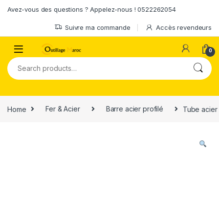
Skip to navigation
Skip to content
Avez-vous des questions ? Appelez-nous ! 0522262054
Suivre ma commande
Accès revendeurs
0
Search for:
Home
Fer & Acier
Barre acier profilé
Tube acier