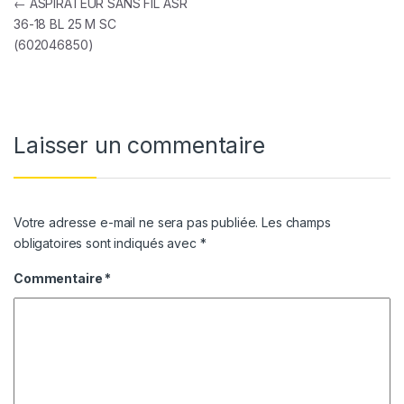
Navigation de l’article
←
ASPIRATEUR SANS FIL ASR
36-18 BL 25 M SC
(602046850)
Laisser un commentaire
Votre adresse e-mail ne sera pas publiée.
Les champs
obligatoires sont indiqués avec
*
Commentaire
*