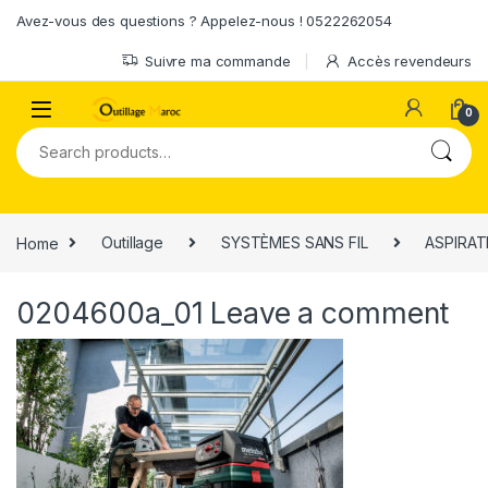
Skip to navigation
Skip to content
Avez-vous des questions ? Appelez-nous ! 0522262054
Suivre ma commande
Accès revendeurs
0
Search for:
Home
Outillage
SYSTÈMES SANS FIL
ASPIRAT
0204600a_01
Leave a comment