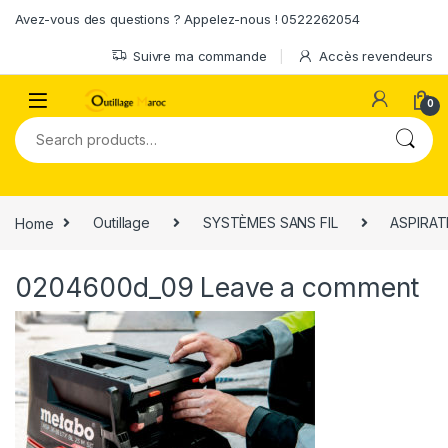
Skip to navigation
Skip to content
Avez-vous des questions ? Appelez-nous ! 0522262054
Suivre ma commande
Accès revendeurs
0
Search for:
Home
Outillage
SYSTÈMES SANS FIL
ASPIRAT
0204600d_09
Leave a comment