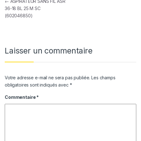
Navigation de l’article
←
ASPIRATEUR SANS FIL ASR
36-18 BL 25 M SC
(602046850)
Laisser un commentaire
Votre adresse e-mail ne sera pas publiée.
Les champs
obligatoires sont indiqués avec
*
Commentaire
*