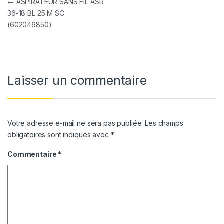
Navigation de l’article
←
ASPIRATEUR SANS FIL ASR
36-18 BL 25 M SC
(602046850)
Laisser un commentaire
Votre adresse e-mail ne sera pas publiée.
Les champs
obligatoires sont indiqués avec
*
Commentaire
*