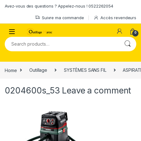
Skip to navigation
Skip to content
Avez-vous des questions ? Appelez-nous ! 0522262054
Suivre ma commande
Accès revendeurs
0
Search for:
Home
Outillage
SYSTÈMES SANS FIL
ASPIRAT
0204600s_53
Leave a comment