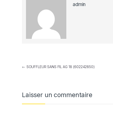
admin
Navigation de l’article
←
SOUFFLEUR SANS FIL AG 18 (602242850)
Laisser un commentaire