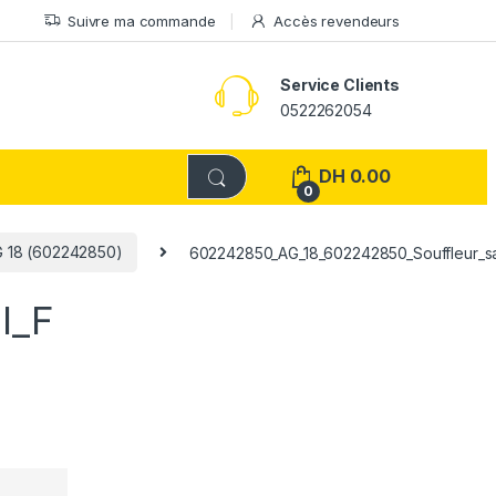
Suivre ma commande
Accès revendeurs
Service Clients
0522262054
DH
0.00
0
 18 (602242850)
602242850_AG_18_602242850_Souffleur_san
l_F