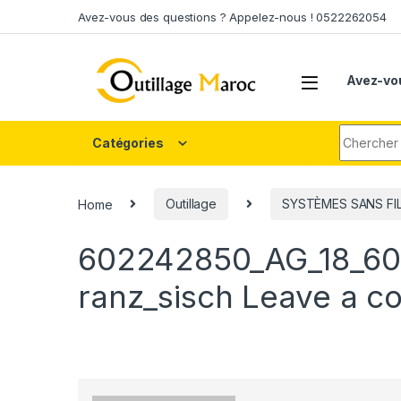
Skip to navigation
Skip to content
Avez-vous des questions ? Appelez-nous ! 0522262054
Avez-vo
Search fo
Catégories
Home
Outillage
SYSTÈMES SANS FI
602242850_AG_18_602
ranz_sisch
Leave a c