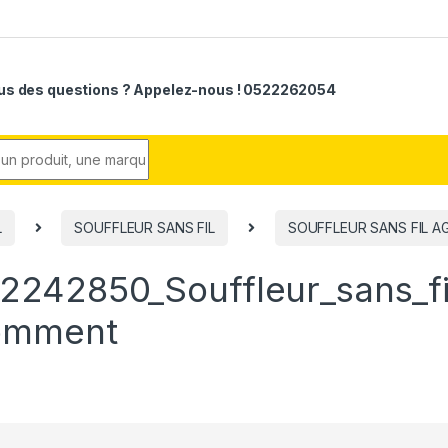
us des questions ? Appelez-nous ! 0522262054
r:
L
SOUFFLEUR SANS FIL
SOUFFLEUR SANS FIL AG
242850_Souffleur_sans_fi
omment