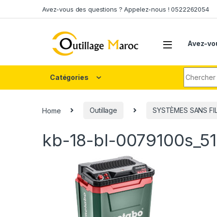
Skip to navigation
Skip to content
Avez-vous des questions ? Appelez-nous ! 0522262054
Avez-vo
Search fo
Catégories
Home
Outillage
SYSTÈMES SANS FI
kb-18-bl-0079100s_5