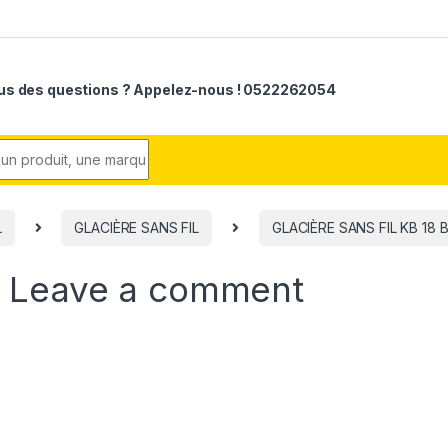
us des questions ? Appelez-nous ! 0522262054
r:
L
GLACIÈRE SANS FIL
GLACIÈRE SANS FIL KB 18 
1
Leave a comment