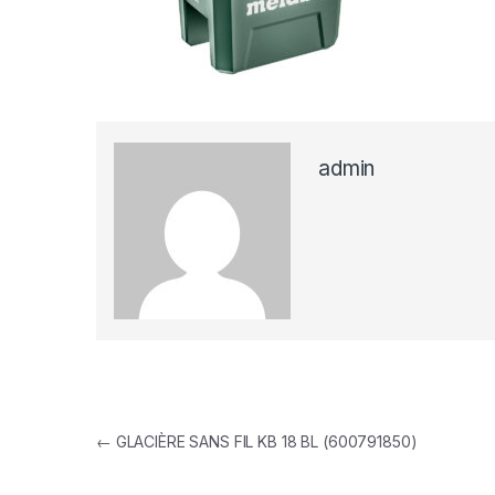
admin
Navigation de l’article
←
GLACIÈRE SANS FIL KB 18 BL (600791850)