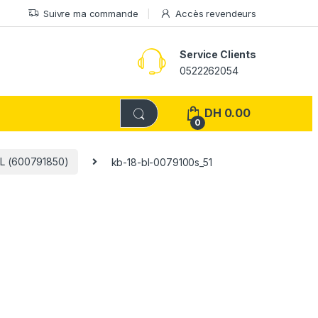
Suivre ma commande
Accès revendeurs
Service Clients
0522262054
DH
0.00
0
BL (600791850)
kb-18-bl-0079100s_51