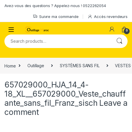
Skip to navigation
Skip to content
Avez-vous des questions ? Appelez-nous ! 0522262054
Suivre ma commande
Accès revendeurs
0
Search for:
Home
Outillage
SYSTÈMES SANS FIL
VESTES 
657029000_HJA_14_4-
18_XL__657029000_Veste_chauff
ante_sans_fil_Franz_sisch
Leave a
comment