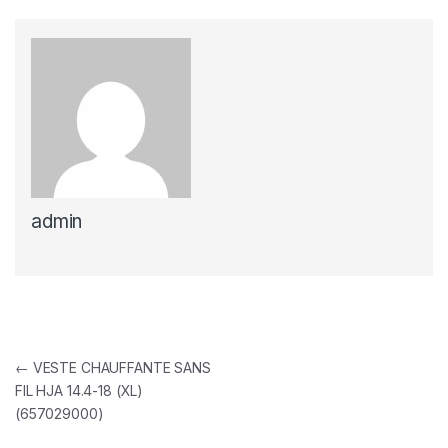
admin
Navigation de l’article
←
VESTE CHAUFFANTE SANS
FIL HJA 14.4-18 (XL)
(657029000)