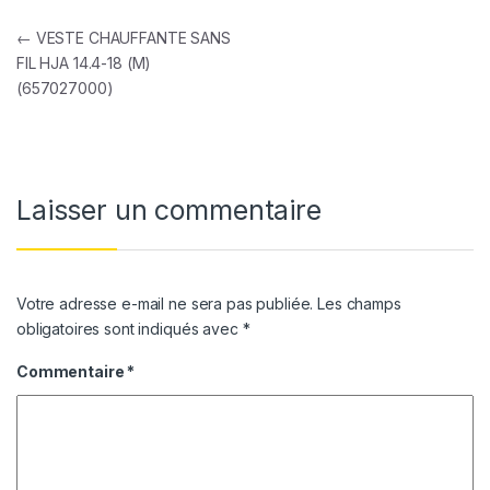
Navigation de l’article
←
VESTE CHAUFFANTE SANS
FIL HJA 14.4-18 (M)
(657027000)
Laisser un commentaire
Votre adresse e-mail ne sera pas publiée.
Les champs
obligatoires sont indiqués avec
*
Commentaire
*