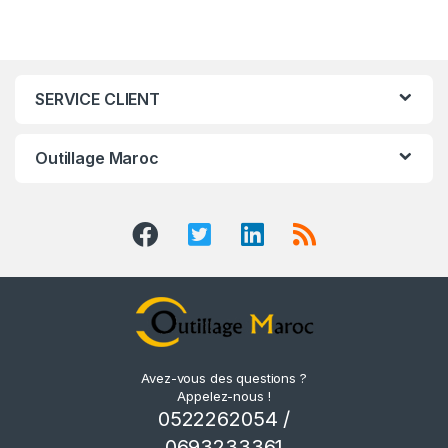
SERVICE CLIENT
Outillage Maroc
Avez-vous des questions ?
Appelez-nous !
0522262054 /
0693233361