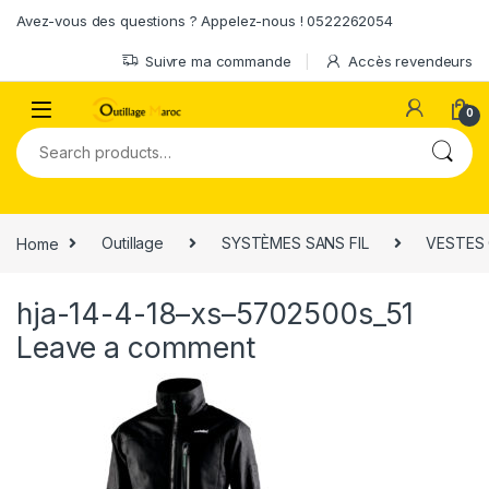
Skip to navigation
Skip to content
Avez-vous des questions ? Appelez-nous ! 0522262054
Suivre ma commande
Accès revendeurs
0
Search for:
Home
Outillage
SYSTÈMES SANS FIL
VESTES 
hja-14-4-18–xs–5702500s_51
Leave a comment