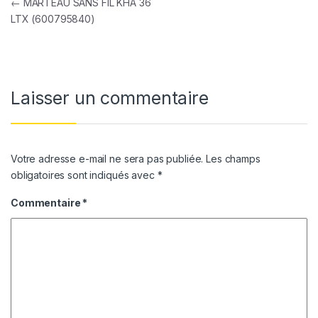
Navigation de l’article
←
MARTEAU SANS FIL KHA 36
LTX (600795840)
Laisser un commentaire
Votre adresse e-mail ne sera pas publiée.
Les champs
obligatoires sont indiqués avec
*
Commentaire
*