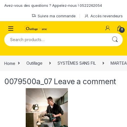
Skip to navigation
Skip to content
Avez-vous des questions ? Appelez-nous ! 0522262054
Suivre ma commande
Accès revendeurs
0
Search for:
Home
Outillage
SYSTÈMES SANS FIL
MARTEAU
0079500a_07
Leave a comment