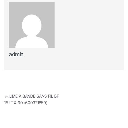
admin
Navigation de l’article
←
LIME À BANDE SANS FIL BF
18 LTX 90 (600321850)