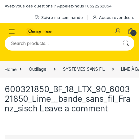
Skip to navigation
Skip to content
Avez-vous des questions ? Appelez-nous ! 0522262054
Suivre ma commande
Accès revendeurs
0
Search for:
Home
Outillage
SYSTÈMES SANS FIL
LIME À 
600321850_BF_18_LTX_90_6003
21850_Lime__bande_sans_fil_Fra
nz_sisch
Leave a comment