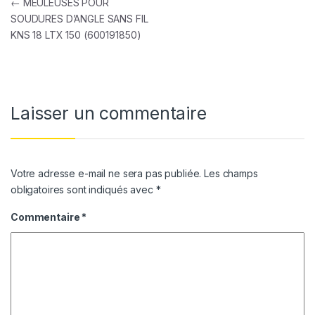
Navigation de l’article
←
MEULEUSES POUR
SOUDURES D’ANGLE SANS FIL
KNS 18 LTX 150 (600191850)
Laisser un commentaire
Votre adresse e-mail ne sera pas publiée.
Les champs
obligatoires sont indiqués avec
*
Commentaire
*