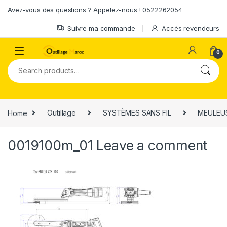
Skip to navigation
Skip to content
Avez-vous des questions ? Appelez-nous ! 0522262054
Suivre ma commande
Accès revendeurs
0
Search for:
Home
Outillage
SYSTÈMES SANS FIL
MEULEUS
0019100m_01
Leave a comment