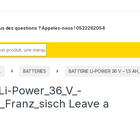
us des questions ? Appelez-nous ! 0522262054
r:
L
BATTERIES
BATTERIE LI-POWER 36 V – 1,5 AH
Li-Power_36_V_-
_Franz_sisch
Leave a