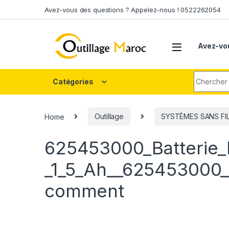
Skip to navigation
Skip to content
Avez-vous des questions ? Appelez-nous ! 0522262054
Avez-vo
Search fo
Catégories
Home
Outillage
SYSTÈMES SANS FI
625453000_Batterie_
_1_5_Ah__625453000_
comment