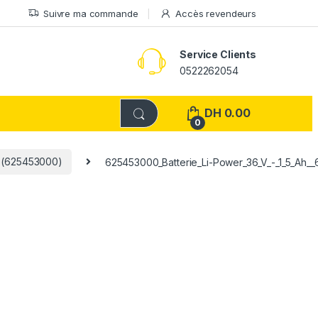
Suivre ma commande
Accès revendeurs
Service Clients
0522262054
DH
0.00
0
, (625453000)
625453000_Batterie_Li-Power_36_V_-_1_5_Ah_