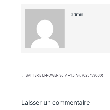
admin
Navigation de l’article
←
BATTERIE LI-POWER 36 V – 1,5 AH, (625453000)
Laisser un commentaire